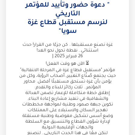
" دعوة حضور وتأييد للمؤتمر
التاريخي
لنرسم مستقبل قطاع غزة
سويا"
غزة تصنع مستقبلها.. كن جزءًا من القرار! حدث
استثنائي.. نقطة تحول نحو الغد!
26 فبراير 2025 |
⏳ الآن هو وقت الفعل!
مؤتمر "مستقبل قطاع غزة في المرحلة الانتقالية"
حيث يجتمع صُنّاع التغيير، أصحاب الرؤية، وكل من
يؤمن بأن غزة تستحق مستقبلًا أفضل. محاور
المؤتمر.. ثلاث ركائز للبناء والتقدم:
إطلاق خطة متكاملة للإعمار تضمن العدالة
والشفافية في تنفيذ مشاريع إعادة البناء.
تكوين جبهة صمود وطنية لمواجهة مخططات
تهجير السكان والاستيلاء على الممتلكات
وضع أسس تشكيل مفوضية وطنية مستقلة
لإدارة شؤون القطاع والتنسيق مع السلطة
والجهات الإقليمية الدولية
لنكن معًا في هذا الحدث التاريخي.. لنصنع